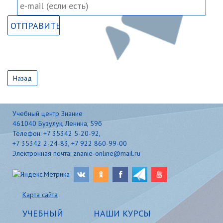
Назад
Учебный центр Знание
461040 Бузулук, Ленина, 59б
Телефон: +7 35342 5-20-92,
+7 35342 2-24-83, +7 922 860-99-00
Электронная почта: znanie-online@mail.ru
Карта сайта
УЧЕБНЫЙ
НАШИ КУРСЫ