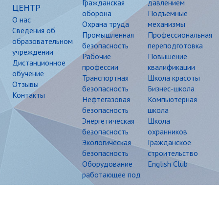
Гражданская
давлением
ЦЕНТР
оборона
Подъемные
О нас
Охрана труда
механизмы
Сведения об
Промышленная
Профессиональная
образовательном
безопасность
переподготовка
учреждении
Рабочие
Повышение
Дистанционное
профессии
квалификации
обучение
Транспортная
Школа красоты
Отзывы
безопасность
Бизнес-школа
Контакты
Нефтегазовая
Компьютерная
безопасность
школа
Энергетическая
Школа
безопасность
охранников
Экологическая
Гражданское
безопасность
строительство
Оборудование
English Club
работающее под