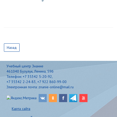
Назад
Учебный центр Знание
461040 Бузулук, Ленина, 59б
Телефон: +7 35342 5-20-92,
+7 35342 2-24-83, +7 922 860-99-00
Электронная почта: znanie-online@mail.ru
Карта сайта