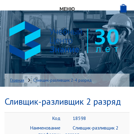
МЕНЮ
ГЛАВНАЯ
О НАС
НАШИ КУРСЫ
КОНСАЛТИНГ
Главная
Сливщик-разливщик 2-4 разряд
ДИСТАНЦИОННОЕ ОБУЧЕНИЕ
Сливщик-разливщик 2 разряд
ИНТЕРНЕТ-МАГАЗИН
ОТЗЫВЫ
Код
18598
Наименование
Сливщик-разливщик 2
КОНТАКТЫ