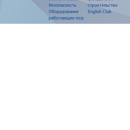
безопасность
строительство
Оборудование
English Club
работающее под