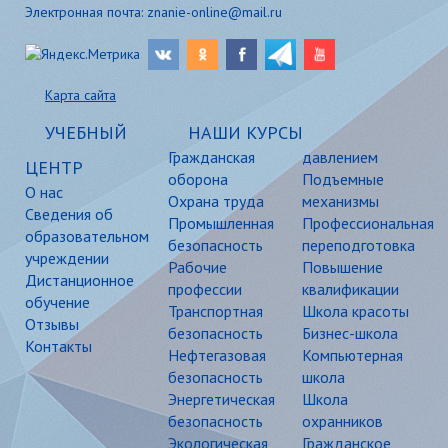
Электронная почта: znanie-online@mail.ru
Карта сайта
УЧЕБНЫЙ
НАШИ КУРСЫ
Гражданская
давлением
ЦЕНТР
оборона
Подъемные
О нас
Охрана труда
механизмы
Сведения об
Промышленная
Профессиональная
образовательном
безопасность
переподготовка
учреждении
Рабочие
Повышение
Дистанционное
профессии
квалификации
обучение
Транспортная
Школа красоты
Отзывы
безопасность
Бизнес-школа
Контакты
Нефтегазовая
Компьютерная
безопасность
школа
Энергетическая
Школа
безопасность
охранников
Экологическая
Гражданское