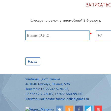
ЗАПИСАТЬС
Слесарь по ремонту автомобилей 2-6 разряд
Назад
Учебный центр Знание
461040 Бузулук, Ленина, 59б
Телефон: +7 35342 5-20-92,
+7 35342 2-24-83, +7 922 860-99-00
Электронная почта: znanie-online@mail.ru