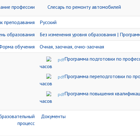
ание профессии
Слесарь по ремонту автомобилей
к преподавания
Русский
нь образования
Без изменения уровня образования | Програ
орма обучения
Очная, заочная, очно-заочная
Программа подготовки по професс
часов
Программа переподготовки по про
часов
Программа повышения квалификаци
часов
бразовательный
Документы
процесс