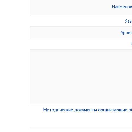
Наименов
Язы
Урове
Ф
Методические документы организующие о