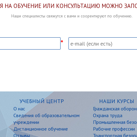
Я НА ОБУЧЕНИЕ ИЛИ КОНСУЛЬТАЦИЮ МОЖНО ЗАП
Наши специалисты свяжутся с вами и соорентируют по обучению.
УЧЕБНЫЙ ЦЕНТР
НАШИ КУРСЫ
О нас
Гражданская оборон
Сведения об образовательном
Охрана труда
учреждении
Промышленная безо
Дистанционное обучение
Рабочие профессии
Отзывы
Транспортная безоп