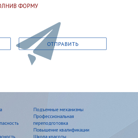
ОЛНИВ ФОРМУ
а
Подъемные механизмы
Профессиональная
пасность
переподготовка
Повышение квалификации
асность
Школа красоты