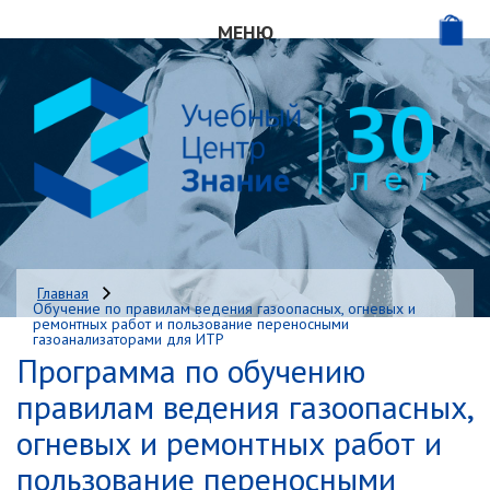
МЕНЮ
ГЛАВНАЯ
О НАС
НАШИ КУРСЫ
КОНСАЛТИНГ
Главная
Обучение по правилам ведения газоопасных, огневых и
ДИСТАНЦИОННОЕ ОБУЧЕНИЕ
ремонтных работ и пользование переносными
газоанализаторами для ИТР
Программа по обучению
ИНТЕРНЕТ-МАГАЗИН
правилам ведения газоопасных,
ОТЗЫВЫ
огневых и ремонтных работ и
пользование переносными
КОНТАКТЫ