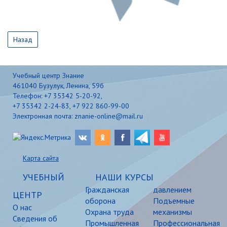
Назад
Учебный центр Знание
461040 Бузулук, Ленина, 59б
Телефон: +7 35342 5-20-92,
+7 35342 2-24-83, +7 922 860-99-00
Электронная почта: znanie-online@mail.ru
Карта сайта
УЧЕБНЫЙ
НАШИ КУРСЫ
Гражданская
давлением
ЦЕНТР
оборона
Подъемные
О нас
Охрана труда
механизмы
Сведения об
Промышленная
Профессиональная