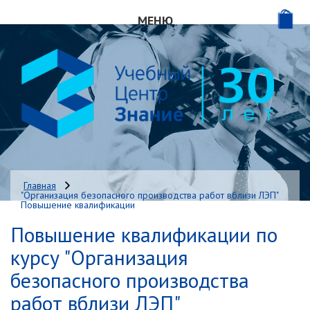
МЕНЮ
ГЛАВНАЯ
О НАС
НАШИ КУРСЫ
КОНСАЛТИНГ
Главная
"Организация безопасного производства работ вблизи ЛЭП"
ДИСТАНЦИОННОЕ ОБУЧЕНИЕ
Повышение квалификации
Повышение квалификации по
ИНТЕРНЕТ-МАГАЗИН
курсу "Организация
ОТЗЫВЫ
безопасного производства
работ вблизи ЛЭП"
КОНТАКТЫ