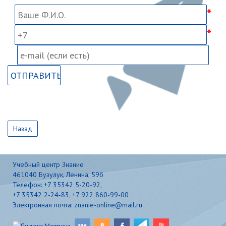
Назад
Учебный центр Знание
461040 Бузулук, Ленина, 59б
Телефон: +7 35342 5-20-92,
+7 35342 2-24-83, +7 922 860-99-00
Электронная почта: znanie-online@mail.ru