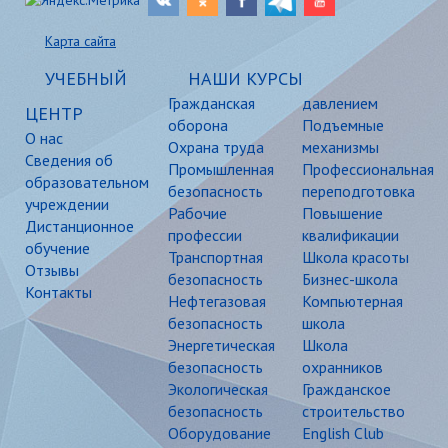
Карта сайта
УЧЕБНЫЙ
НАШИ КУРСЫ
Гражданская
давлением
ЦЕНТР
оборона
Подъемные
О нас
Охрана труда
механизмы
Сведения об
Промышленная
Профессиональная
образовательном
безопасность
переподготовка
учреждении
Рабочие
Повышение
Дистанционное
профессии
квалификации
обучение
Транспортная
Школа красоты
Отзывы
безопасность
Бизнес-школа
Контакты
Нефтегазовая
Компьютерная
безопасность
школа
Энергетическая
Школа
безопасность
охранников
Экологическая
Гражданское
безопасность
строительство
Оборудование
English Club