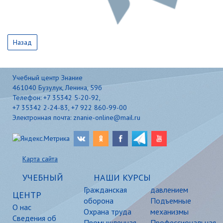
Назад
Учебный центр Знание
461040 Бузулук, Ленина, 59б
Телефон: +7 35342 5-20-92,
+7 35342 2-24-83, +7 922 860-99-00
Электронная почта: znanie-online@mail.ru
Карта сайта
УЧЕБНЫЙ
НАШИ КУРСЫ
Гражданская
давлением
ЦЕНТР
оборона
Подъемные
О нас
Охрана труда
механизмы
Сведения об
Промышленная
Профессиональная