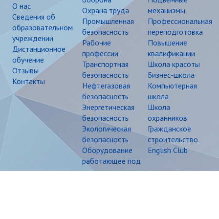
О нас
Охрана труда
механизмы
Сведения об
Промышленная
Профессиональная
образовательном
безопасность
переподготовка
учреждении
Рабочие
Повышение
Дистанционное
профессии
квалификации
обучение
Транспортная
Школа красоты
Отзывы
безопасность
Бизнес-школа
Контакты
Нефтегазовая
Компьютерная
безопасность
школа
Энергетическая
Школа
безопасность
охранников
Экологическая
Гражданское
безопасность
строительство
Оборудование
English Club
работающее под