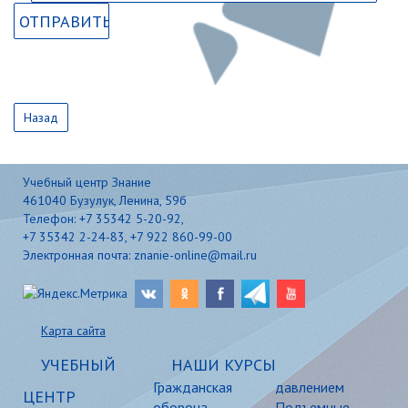
Назад
Учебный центр Знание
461040 Бузулук, Ленина, 59б
Телефон: +7 35342 5-20-92,
+7 35342 2-24-83, +7 922 860-99-00
Электронная почта: znanie-online@mail.ru
Карта сайта
УЧЕБНЫЙ
НАШИ КУРСЫ
Гражданская
давлением
ЦЕНТР
оборона
Подъемные