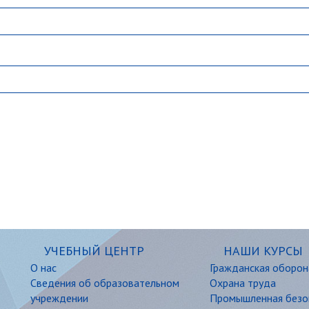
УЧЕБНЫЙ ЦЕНТР
НАШИ КУРСЫ
О нас
Гражданская оборон
Сведения об образовательном
Охрана труда
учреждении
Промышленная безо
Дистанционное обучение
Рабочие профессии
Отзывы
Транспортная безоп
Контакты
Нефтегазовая безоп
Энергетическая без
Экологическая безо
Оборудование рабо
давлением