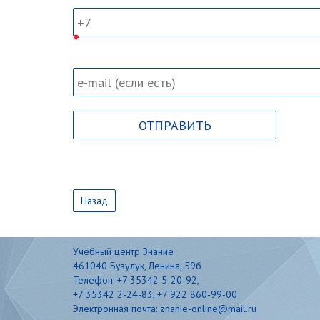
Назад
Учебный центр Знание
461040 Бузулук, Ленина, 59б
Телефон: +7 35342 5-20-92,
+7 35342 2-24-83, +7 922 860-99-00
Электронная почта: znanie-online@mail.ru
Карта сайта