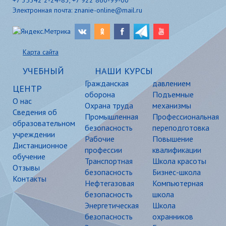
Электронная почта: znanie-online@mail.ru
Карта сайта
УЧЕБНЫЙ
НАШИ КУРСЫ
Гражданская
давлением
ЦЕНТР
оборона
Подъемные
О нас
Охрана труда
механизмы
Сведения об
Промышленная
Профессиональная
образовательном
безопасность
переподготовка
учреждении
Рабочие
Повышение
Дистанционное
профессии
квалификации
обучение
Транспортная
Школа красоты
Отзывы
безопасность
Бизнес-школа
Контакты
Нефтегазовая
Компьютерная
безопасность
школа
Энергетическая
Школа
безопасность
охранников