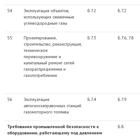
54
Эксплуатация объектов,
Б.7.2
Б.7.2
использующих сжиженные
углеводородные газы
55
Проектирование,
Б.7.3
Б.7.6, 7.8
строительство, реконструкция,
техническое
перевооружение и
капитальный ремонт сетей
газораспределения и
газопотребления
56
Эксплуатация
Б.7.4
Б.7.9
автогазозаправочных станций
газомоторного топлива
Требования промышленной безопасности к
Б.8
оборудованию, работающему под давлением