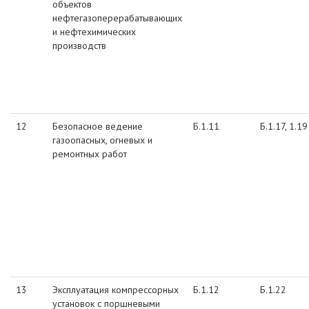
объектов
нефтегазоперерабатывающих
и нефтехимических
производств
12
Безопасное ведение
Б.1.11
Б.1.17, 1.19
газоопасных, огневых и
ремонтных работ
13
Эксплуатация компрессорных
Б.1.12
Б.1.22
установок с поршневыми