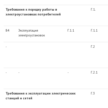
Требования к порядку работы в
Г.1.
электроустановках потребителей
84
Эксплуатация
Г.1.1
Г.1.1
электроустановок
-
Г.2
-
-
-
Г.2.1
Требования к эксплуатации электрических
Г.3
станций и сетей