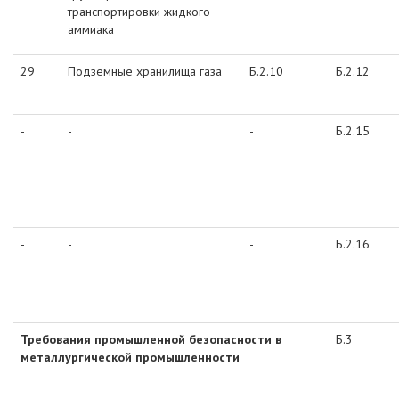
транспортировки жидкого
аммиака
29
Подземные хранилища газа
Б.2.10
Б.2.12
-
-
-
Б.2.15
-
-
-
Б.2.16
Требования промышленной безопасности в
Б.3
металлургической промышленности