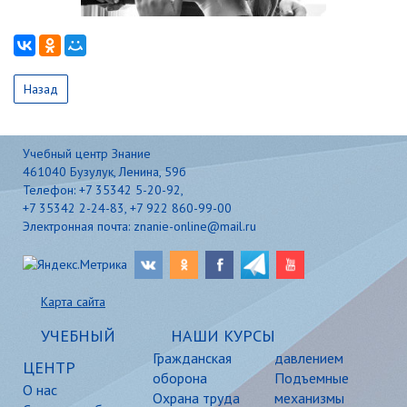
Назад
Учебный центр Знание
461040 Бузулук, Ленина, 59б
Телефон: +7 35342 5-20-92,
+7 35342 2-24-83, +7 922 860-99-00
Электронная почта: znanie-online@mail.ru
Карта сайта
УЧЕБНЫЙ
НАШИ КУРСЫ
Гражданская
давлением
ЦЕНТР
оборона
Подъемные
О нас
Охрана труда
механизмы